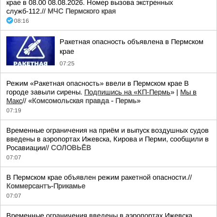
крае в 08.00 08.08.2026. Номер вызова экстренных
служб-112.//
МЧС Пермского края
08:16
Ракетная опасность объявлена в Пермском
крае
07:25
Режим «Ракетная опасность» ввели в Пермском крае В
городе завыли сирены.
Подпишись на «КП-Пермь
» |
Мы в
Maкс
//
«Комсомольская правда - Пермь»
07:19
Временные ограничения на приём и выпуск воздушных судов
введены в аэропортах Ижевска, Кирова и Перми, сообщили в
Росавиации//
СОЛОВЬЁВ
07:07
В Пермском крае объявлен режим ракетной опасности.//
Коммерсантъ-Прикамье
07:07
Временные ограничения введены в аэропортах Ижевска,