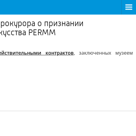
прокурора о признании
скусства PERMM
йствительными контрактов
, заключенных музеем