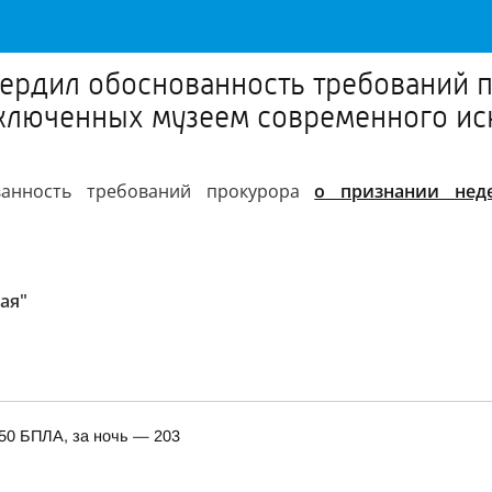
ердил обоснованность требований 
аключенных музеем современного и
ванность требований прокурора
о признании неде
ая"
150 БПЛА, за ночь — 203