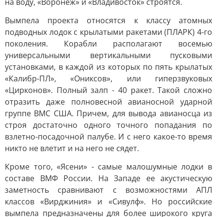
на воду, «Воронеж» и «Владивосток» строятся.
Вымпела проекта относятся к классу атомных
подводных лодок с крылатыми ракетами (ПЛАРК) 4-го
поколения. Корабли располагают восемью
универсальными вертикальными пусковыми
установками, в каждой из которых по пять крылатых
«Калибр-ПЛ», «Ониксов», или гиперзвуковых
«Цирконов». Полный залп - 40 ракет. Такой сложно
отразить даже полновесной авианосной ударной
группе ВМС США. Причем, для вывода авианосца из
строя достаточно одного точного попадания по
взлетно-посадочной палубе. И с него какое-то время
никто не влетит и на него не сядет.
Кроме того, «Ясени» - самые малошумные лодки в
составе ВМФ России. На Западе ее акустическую
заметность сравнивают с возможностями АПЛ
классов «Вирджиния» и «Сивулф». Но российские
вымпела предназначены для более широкого круга