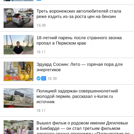
Треть воронежских автолюбителей стала
реже ездить из-за роста цен на бензин
16:39
18-летний парень после странного звонка
пропал в Пермском крае
18:11
Эдуард Соснин: Лето — горячая пора для
энергетиков
18:39
Полицией задержан совершеннолетний
молодой пермяк, рассказал v-kurse.ru
источник
18:11
Вышел фильм о родовом имении Дягилевых
в Бикбарде — он стал третьим фильмом
десятого сезона программы «Путешествие по