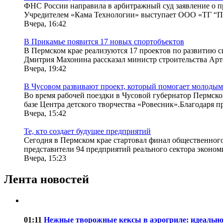
ФНС России направила в арбитражный суд заявление о 
Учредителем «Кама Технологии» выступает ООО «ТГ “Па
Вчера, 16:42
В Прикамье появится 17 новых спортобъектов
В Пермском крае реализуются 17 проектов по развитию с
Дмитрия Махонина рассказал министр строительства Арт
Вчера, 19:42
В Чусовом развивают проект, который помогает молоды
Во время рабочей поездки в Чусовой губернатор Пермско
базе Центра детского творчества «Ровесник».Благодаря п
Вчера, 15:42
Те, кто создает будущее предприятий
Сегодня в Пермском крае стартовал финал общественног
представители 94 предприятий реального сектора экономи
Вчера, 15:23
Лента новостей
01:11
Нежные творожные кексы в аэрогриле: идеально