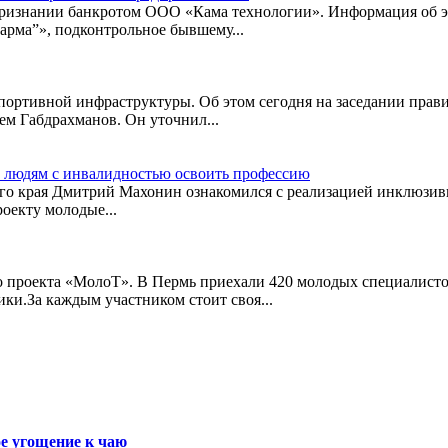
признании банкротом ООО «Кама технологии». Информация об 
рма”», подконтрольное бывшему...
портивной инфраструктуры. Об этом сегодня на заседании прави
ем Габдрахманов. Он уточнил...
м людям с инвалидностью освоить профессию
го края Дмитрий Махонин ознакомился с реализацией инклюзивно
роекту молодые...
о проекта «МолоТ». В Пермь приехали 420 молодых специалисто
ки.За каждым участником стоит своя...
е угощение к чаю