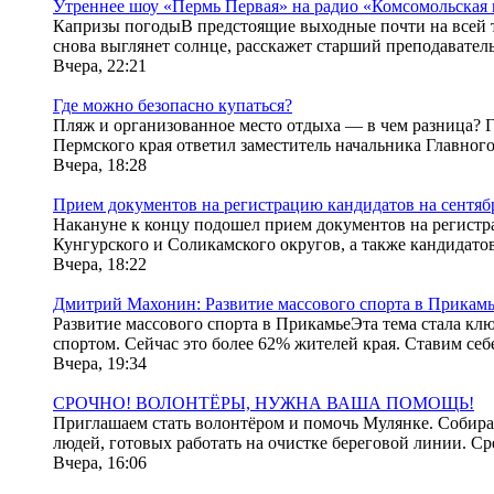
Утреннее шоу «Пермь Первая» на радио «Комсомольская 
Капризы погодыВ предстоящие выходные почти на всей те
снова выглянет солнце, расскажет старший преподаватель
Вчера, 22:21
Где можно безопасно купаться?
Пляж и организованное место отдыха — в чем разница? Г
Пермского края ответил заместитель начальника Главног
Вчера, 18:28
Прием документов на регистрацию кандидатов на сентяб
Накануне к концу подошел прием документов на регистр
Кунгурского и Соликамского округов, а также кандидато
Вчера, 18:22
Дмитрий Махонин: Развитие массового спорта в Прикам
Развитие массового спорта в ПрикамьеЭта тема стала кл
спортом. Сейчас это более 62% жителей края. Ставим себе з
Вчера, 19:34
СРОЧНО! ВОЛОНТЁРЫ, НУЖНА ВАША ПОМОЩЬ!
Приглашаем стать волонтёром и помочь Мулянке. Собирае
людей, готовых работать на очистке береговой линии. Ср
Вчера, 16:06