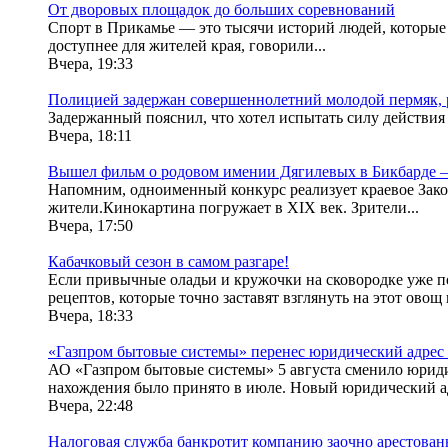
От дворовых площадок до больших соревнований
Спорт в Прикамье — это тысячи историй людей, которые 
доступнее для жителей края, говорили...
Вчера, 19:33
Полицией задержан совершеннолетний молодой пермяк, ра
Задержанный пояснил, что хотел испытать силу действи
Вчера, 18:11
Вышел фильм о родовом имении Дягилевых в Бикбарде —
Напомним, одноименный конкурс реализует краевое Зако
жители.Кинокартина погружает в XIX век. Зрители...
Вчера, 17:50
Кабачковый сезон в самом разгаре!
Если привычные оладьи и кружочки на сковородке уже пор
рецептов, которые точно заставят взглянуть на этот овощ
Вчера, 18:33
«Газпром бытовые системы» перенес юридический адрес 
АО «Газпром бытовые системы» 5 августа сменило юриди
нахождения было принято в июле. Новый юридический адр
Вчера, 22:48
Налоговая служба банкротит компанию заочно арестован