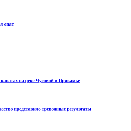
ия опят
 канатах на реке Чусовой в Прикамье
чество представило тревожные результаты