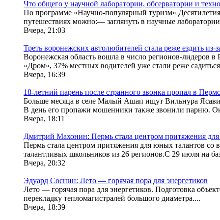
Что общего у научной лаборатории, обсерватории и техн
По программе «Научно-популярный туризм» Десятилетия н
путешествиях можно:— заглянуть в научные лаборатории 
Вчера, 21:03
Треть воронежских автолюбителей стала реже ездить из-з
Воронежская область вошла в число регионов-лидеров в 
«Дром», 37% местных водителей уже стали реже садиться 
Вчера, 16:39
18-летний парень после странного звонка пропал в Перм
Больше месяца в селе Малый Ашап ищут Вильнура Ясавиев
В день его пропажи мошенники также звонили парню. Он 
Вчера, 18:11
Дмитрий Махонин: Пермь стала центром притяжения для 
Пермь стала центром притяжения для юных талантов со 
талантливых школьников из 26 регионов.С 29 июля на баз
Вчера, 20:32
Эдуард Соснин: Лето — горячая пора для энергетиков
Лето — горячая пора для энергетиков. Подготовка объек
перекладку тепломагистралей большого диаметра....
Вчера, 18:39