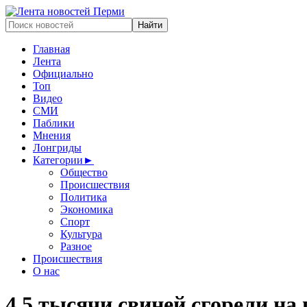
Главная
Лента
Официально
Топ
Видео
СМИ
Паблики
Мнения
Лонгриды
Категории
►
Общество
Происшествия
Политика
Экономика
Спорт
Культура
Разное
Происшествия
О нас
4,5 тысячи свиней сгорели на