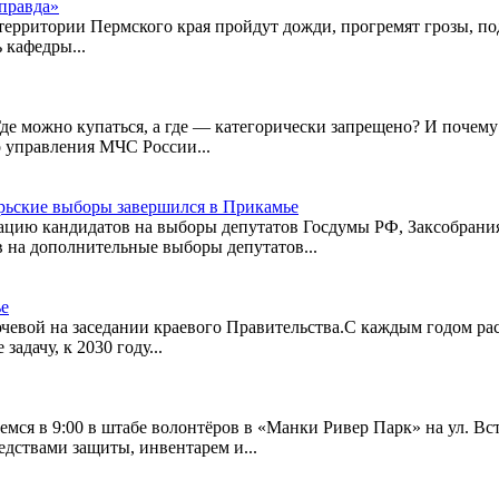
правда»
рритории Пермского края пройдут дожди, прогремят грозы, подни
 кафедры...
де можно купаться, а где — категорически запрещено? И почему
о управления МЧС России...
рьские выборы завершился в Прикамье
ацию кандидатов на выборы депутатов Госдумы РФ, Заксобрания
в на дополнительные выборы депутатов...
ье
ючевой на заседании краевого Правительства.С каждым годом рас
адачу, к 2030 году...
мся в 9:00 в штабе волонтёров в «Манки Ривер Парк» на ул. Вс
едствами защиты, инвентарем и...