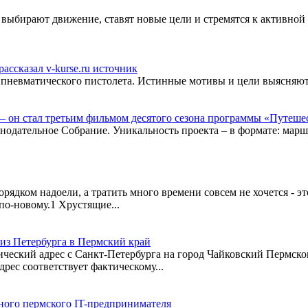
выбирают движение, ставят новые цели и стремятся к активной 
ссказал v-kurse.ru источник
я пневматического пистолета. Истинные мотивы и цели выясняют
 он стал третьим фильмом десятого сезона программы «Путеше
нодательное Собрание. Уникальность проекта – в формате: мар
ядком надоели, а тратить много времени совсем не хочется - э
 по-новому.1 Хрустящие...
из Петербурга в Пермский край
ческий адрес с Санкт-Петербурга на город Чайковский Пермског
ес соответствует фактическому...
ного пермского IT-предпринимателя