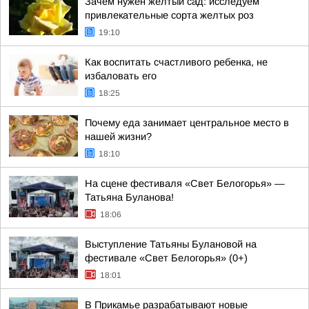
Зачем нужен желтый сад: исследуем
привлекательные сорта желтых роз
19:10
Как воспитать счастливого ребенка, не
избаловать его
18:25
Почему еда занимает центральное место в
нашей жизни?
18:10
На сцене фестиваля «Свет Белогорья» —
Татьяна Буланова!
18:06
Выступление Татьяны Булановой на
фестивале «Свет Белогорья» (0+)
18:01
В Прикамье разрабатывают новые