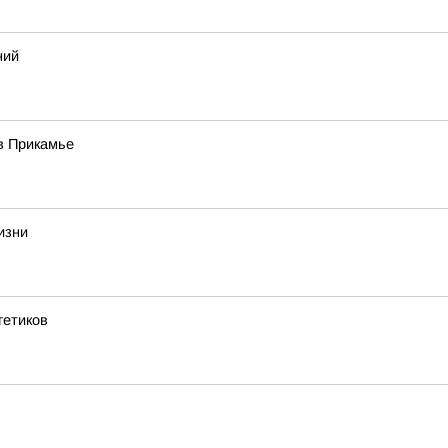
ний
в Прикамье
изни
гетиков