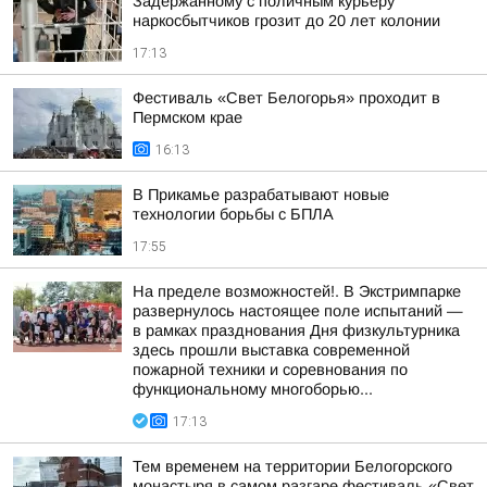
Задержанному с поличным курьеру
наркосбытчиков грозит до 20 лет колонии
17:13
Фестиваль «Свет Белогорья» проходит в
Пермском крае
16:13
В Прикамье разрабатывают новые
технологии борьбы с БПЛА
17:55
На пределе возможностей!. В Экстримпарке
развернулось настоящее поле испытаний —
в рамках празднования Дня физкультурника
здесь прошли выставка современной
пожарной техники и соревнования по
функциональному многоборью...
17:13
Тем временем на территории Белогорского
монастыря в самом разгаре фестиваль «Свет