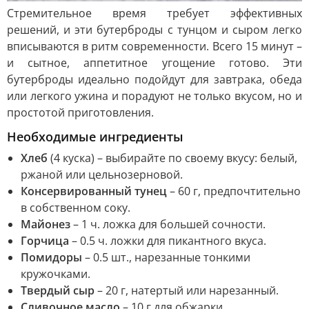
Стремительное время требует эффективных
решений, и эти бутерброды с тунцом и сыром легко
вписываются в ритм современности. Всего 15 минут –
и сытное, аппетитное угощение готово. Эти
бутерброды идеально подойдут для завтрака, обеда
или легкого ужина и порадуют не только вкусом, но и
простотой приготовления.
Необходимые ингредиенты
Хлеб
(4 куска) – выбирайте по своему вкусу: белый,
ржаной или цельнозерновой.
Консервированный тунец
– 60 г, предпочтительно
в собственном соку.
Майонез
– 1 ч. ложка для большей сочности.
Горчица
– 0.5 ч. ложки для пикантного вкуса.
Помидоры
– 0.5 шт., нарезанные тонкими
кружочками.
Твердый сыр
– 20 г, натертый или нарезанный.
Сливочное масло
– 10 г для обжарки.