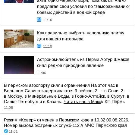
акваторию Черного моря, пока как бы мягко
предлагая свои условия по "замораживанию"
боевых действий в водной среде
11:16
Как правильно выбрать напольную плитку
для вашего интерьера
11:10
Астроном-любитель из Перми Артур Шмаков
снял редкое природное явление
11:06
В пермском аэропорту сняли ограничения На этот час в
Большом Савино задерживаются 9 рейсов: 2 — в Сочи, 2 —
в Москву, в Минеральные Воды, в Горно-Алтайск, в Сургут, в
Санкт-Петербург и в Казань.
Читать нас в Макс
//
КП Пермь
11:06
Режим «Ковер» отменен в Пермском крае в 10.32 09.08.2026.
Номер вызова экстренных служб-112.//
МЧС Пермского края
11:01