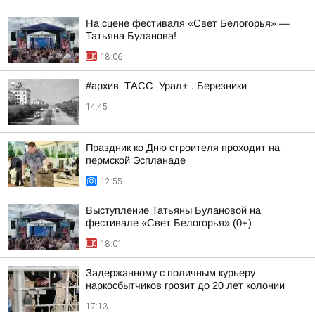
На сцене фестиваля «Свет Белогорья» —
Татьяна Буланова!
18:06
#архив_ТАСС_Урал+ . Березники
14:45
Праздник ко Дню строителя проходит на
пермской Эспланаде
12:55
Выступление Татьяны Булановой на
фестивале «Свет Белогорья» (0+)
18:01
Задержанному с поличным курьеру
наркосбытчиков грозит до 20 лет колонии
17:13