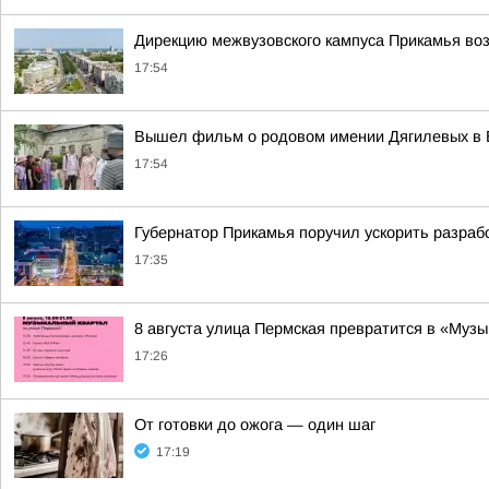
Дирекцию межвузовского кампуса Прикамья во
17:54
Вышел фильм о родовом имении Дягилевых в Б
17:54
Губернатор Прикамья поручил ускорить разраб
17:35
8 августа улица Пермская превратится в «Муз
17:26
От готовки до ожога — один шаг
17:19