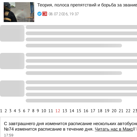
Теория, полоса препятствий и борьба за звани
08.07.2026, 19:37
1
2
3
4
5
6
7
8
9
10
11
12
13
14
15
16
17
18
19
20
21
22
2
С завтрашнего дня изменится расписание нескольких автобусны
№74 изменится расписание в течение дня.
Читать нас в Макс
//
17:59