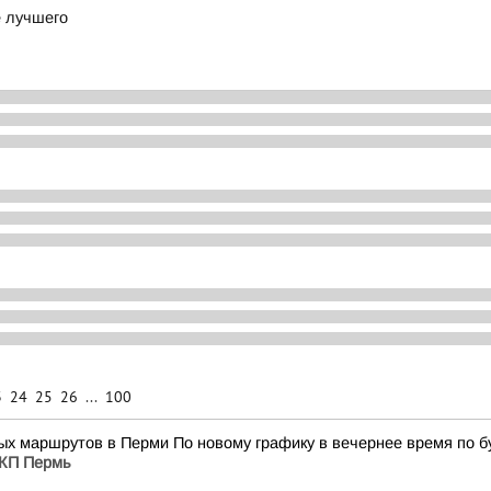
е лучшего
3
24
25
26
...
100
х маршрутов в Перми По новому графику в вечернее время по бу
КП Пермь