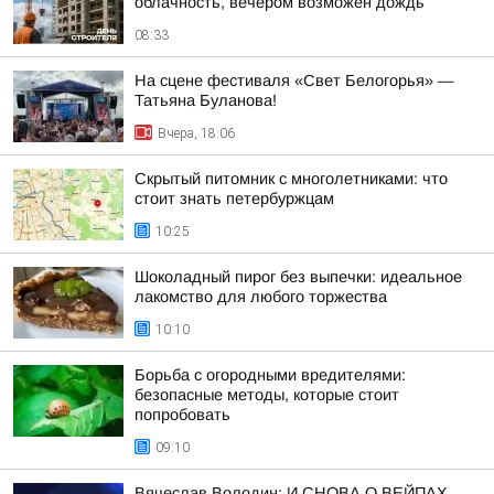
облачность, вечером возможен дождь
08:33
На сцене фестиваля «Свет Белогорья» —
Татьяна Буланова!
Вчера, 18:06
Скрытый питомник с многолетниками: что
стоит знать петербуржцам
10:25
Шоколадный пирог без выпечки: идеальное
лакомство для любого торжества
10:10
Борьба с огородными вредителями:
безопасные методы, которые стоит
попробовать
09:10
Вячеслав Володин: И СНОВА О ВЕЙПАХ.